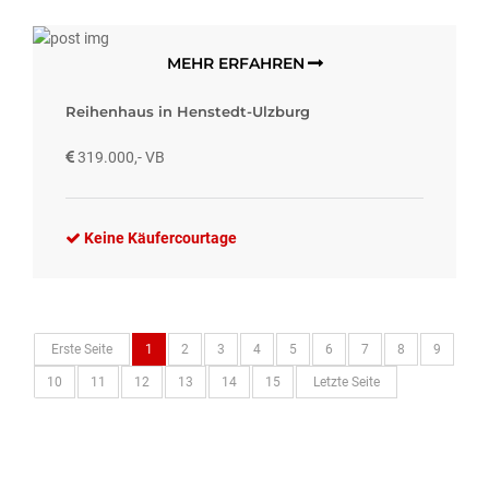
MEHR ERFAHREN
Reihenhaus in Henstedt-Ulzburg
319.000,- VB
Keine Käufercourtage
Erste Seite
1
2
3
4
5
6
7
8
9
10
11
12
13
14
15
Letzte Seite