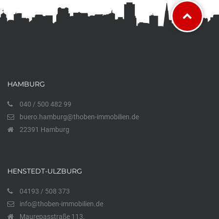
HAMBURG
040 / 500 482 99
buero.hamburg@thoben-immobilien.de
22391 Hamburg
HENSTEDT-ULZBURG
04193 / 508 373
info@thoben-immobilien.de
Maurepasstraße 113,