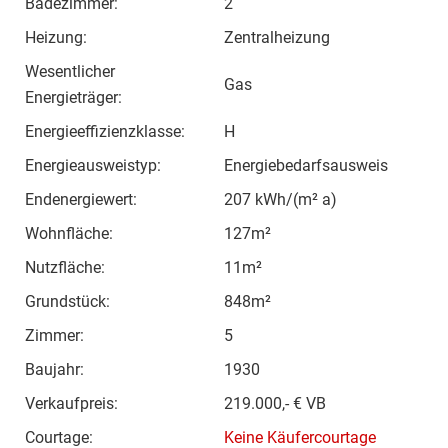
Badezimmer:
2
Heizung:
Zentralheizung
Wesentlicher
Gas
Energieträger:
Energieeffizienzklasse:
H
Energieausweistyp:
Energiebedarfsausweis
Endenergiewert:
207 kWh/(m² a)
Wohnfläche:
127m²
Nutzfläche:
11m²
Grundstück:
848m²
Zimmer:
5
Baujahr:
1930
Verkaufpreis:
219.000,- € VB
Courtage:
Keine Käufercourtage