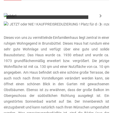
Flächen: 127/11/848m²
Zimmer:
5
Baujahr:
1930
Next
KEINE KÄUFERCOURTAGE
Next
Dieses von uns zu vermittelnde Einfamilienhaus liegt zentral in einer
ruhigen Wohngegend in Brunsbüttel. Dieses Haus hat rundum eine
sehr gute Wohnlage und verfügt über eine gute und solide
Bausubstanz. Das Haus wurde ca. 1930 erbaut und wurde ca.
1973 grundflächenmäßig erweitert bzw. vergrößert. Die jetzige
Wohnfläche ist mit ca. 130 qm und einer Nutzfläche von ca. 10 qm
angegeben. Am Haus befindet sich eine schöne große Terrasse, die
auch noch nach Ihren Vorstellungen verändert werden kann, sie
öffnet einen schönen Blick in den Garten mit gewachsenen
Obstbäumen. Ebenso ist zu erwähnen, dass der große Balkon im
Obergeschoss der südöstlichen Richtung ausgelegt ist. Ein
ungestörtes Sonnenbad wartet auf Sie. Der Innenbereich ist
einzugsbereit und kann natürlich nach Ihren Wünschen umgestaltet