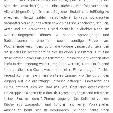
werden. Was renovierungsbedürftig ist, sind die Bäder (aus der
Sicht des Betrachters). Eine Einbauküche ist ebenfalls vorhanden.
Alle wichtigen Dinge für den alltäglichen Bedarf sind fußläufig zu
erreichen. Hierzu zählen verschiedene Einkaufsmöglichkeiten
namhafter Versorgungsketten sowie ein Frisör, Apotheken, Schulen.
Ärzte und ein Krankenhaus sind ebenfalls in direkter Nähe. Im
Naherholungsgebiet können Sie schöne Spaziergänge und
Radfahrtouren unternehmen sowie sonstige Freizeit am
Wochenende verbringen. Durch die vordere Eingangstür gelangen
Sie in den Flur, rechts geht es hier ins Wohn- Esszimmer (z.Zt. sind
diese Zimmer jeweils als Einzelzimmer umfunktioniert, können aber
leicht in den Ursprung wieder umgebaut werden). Dem Flur folgend
kommen Sie in die Küche, wovon der hintere Flur weitergeht. Rechts
liegend kommen Sie in ein weiteres Zimmer, wo Sie durch den
Zugang auf die großzügige Terrasse gelangen. Linksseitig des
Flures befindet sich ein Bad mit WC. Über eine geschlossene
Holztreppe gelangen Sie in das Obergeschoss, beginnend mit einem
kleinen Flur, von dem 2 Zimmer abgehen. Der Keller ist von der
Küche aus zugänglich und fungiert als reiner Vorratskeller.
Anschauen lohnt sich !!! Vereinbaren Sie noch heute einen