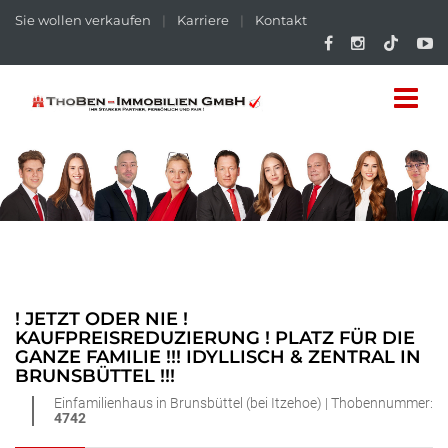
Sie wollen verkaufen
|
Karriere
|
Kontakt
! JETZT ODER NIE !
KAUFPREISREDUZIERUNG ! PLATZ FÜR DIE
GANZE FAMILIE !!! IDYLLISCH & ZENTRAL IN
BRUNSBÜTTEL !!!
Einfamilienhaus in Brunsbüttel (bei Itzehoe) | Thobennummer:
4742