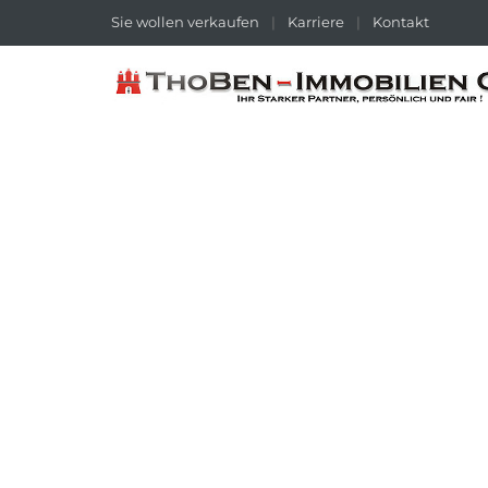
Sie wollen verkaufen
|
Karriere
|
Kontakt
RESTHOF
Durchsuchen Sie unsere Angebote.