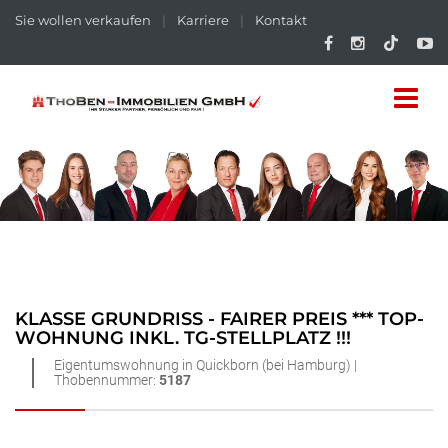
Sie wollen verkaufen
|
Karriere
|
Kontakt
KLASSE GRUNDRISS - FAIRER PREIS *** TOP-
WOHNUNG INKL. TG-STELLPLATZ !!!
Eigentumswohnung in Quickborn (bei Hamburg) |
Thobennummer:
5187