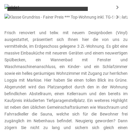
Flächen: 74m²
Zimmer:
3
Baujahr:
1972
Next
KEINE KÄUFERCOURTAGE
Next
Frisch renoviert und teilw. mit neuem Designboden (Vinyl)
ausgestattet, präsentiert sich Ihnen hier die von uns zu
vermittelnde, im Erdgeschoss gelegene 3 Zi.-Wohnung. Es gibt eine
massive Einbauküche mit neueren Geräten und einem neuwertigen
Spülbecken, ein Wannenbad mit Fenster und
Waschmaschinenanschluss, ein Kinder- und ein Schlafzimmer
sowie ein helles geräumiges Wohnzimmer mit Zugang zur herrlichen
Loggia mit Markise. Hier haben Sie einen tollen Blick ins Grüne.
Abgerundet wird das Platzangebot durch den in der Wohnung
befindlichen Abstellraum, einen Kellerraum und den bereits im
Kaufpreis inkludierten Tiefgaragenstellplatz. Ein weiteres Highlight
ist neben den üblichen Gemeinschaftsräumen wie Waschraum und
Fahrradkeller die Sauna, welche sich für die Bewohner frei
zugänglich im Nebenhaus befindet. Neugierig geworden? Dann
zögern Sie nicht zu lang und sichern sich gleich einen