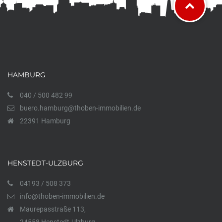
HAMBURG
040 / 500 482 99
buero.hamburg@thoben-immobilien.de
22391 Hamburg
HENSTEDT-ULZBURG
04193 / 508 373
info@thoben-immobilien.de
Maurepasstraße 113,
24558 Henstedt-Ulzburg