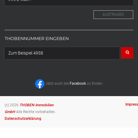
THOBENNUMMER EINGEBEN
Jetzt auch bei
Facebook
zu finden.
Impres
(c) 2026
THOBEN-Immobilien
GmbH
Alle Rechte vorbehalten.
Datenschutzerklärung