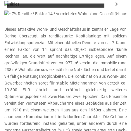
Flächen: 238/100/977m²
Zimmer:
6
Baujahr:
1955
Next
KEINE KÄUFERCOURTAGE
Next
Dieses attraktive Wohn- und Geschäftshaus in zentraler Lage von
Oering überzeugt als renditestarke Kapitalanlage mit solidem
Entwicklungspotenzial. Mit einer aktuellen Rendite von ca. 7 % und
einem Faktor von 14 spricht das Objekt insbesondere ´kühle
Rechner´ an, die Wert auf nachhaltige Erträge legen. Auf einem
großzügigen Grundstück von ca. 977 m² vereint die Immobilie rund
238 m² Wohnfläche sowie zusätzliche Nutzflächen und bietet damit
vielfältige Nutzungsmöglichkeiten. Die Kombination aus Wohn- und
Gewerbeeinheiten sorgt für stabile Mieteinnahmen von derzeit ca.
19.800 EUR jährlich und eröffnet gleichzeitig weiteres
Optimierungspotenzial. Zwei Häuser, zwei Epochen: Das Ensemble
vereint den vermuteten Altbaucharme eines Gebäudes aus der Zeit
um 1910 mit einem weiteren Haus aus den 1950er Jahren. Eine
spannende Kombination mit individuellem Charakter. Die Gebäude
wurden fortlaufend instand gehalten, unter anderem durch eine
moderne Gaszentralheizung (2015) sowie bereits erneuerte Dach-