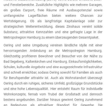
und Fensterbereiche. Zusätzliche Highlights wie mehrere Garagen,
ein großes Carport, freie Räume mit Ausbaupotenzial sowie
umfangreiche Lagerflächen bieten weitere Chancen zur
Wertsteigerung. Ob als langfristige Kapitalanlage oder zur
strategischen Weiterentwicklung, dieses Zinshaus vereint solide
Substanz, attraktive Kennzahlen und eine gefragte Lage in der
Metropolregion Hamburg zu einem überzeugenden Gesamtpaket.
Oering und seine Umgebung vereinen ländliche Idylle mit einer
hervorragenden Anbindung an die Metropolregion Hamburg.
Gleichzeitig profitieren Bewohner und Besucher von der Nähe zu
Bad Segeberg, Kaltenkirchen und Hamburg. Einkaufsmöglichkeiten,
Schulen, kulturelle Angebote und eine ausgezeichnete Infrastruktur
sind schnell erreichbar, sodass Oering sowohl für Familien als auch
für Berufspendler attraktiv ist. Auch als Wohnstandort überzeugt
Oering durch ein ruhiges, sicheres Umfeld, großzügige Grundstücke
und eine hohe Lebensqualität. Hier entsteht Raum für individuelle
Wohnkonzepte, fernab vom Trubel der Großstadt und dennoch
bestens angebunden. Darüber hinaus gewinnt Oering zunehmend
an Bedeutung als attraktiver Standort für Gewerbe. Die