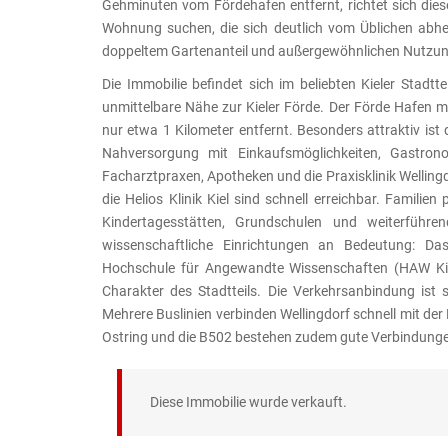
Gehminuten vom Fördehafen entfernt, richtet sich die
Wohnung suchen, die sich deutlich vom Üblichen abhe
doppeltem Gartenanteil und außergewöhnlichen Nutzung
Die Immobilie befindet sich im beliebten Kieler Stadtt
unmittelbare Nähe zur Kieler Förde. Der Förde Hafen m
nur etwa 1 Kilometer entfernt. Besonders attraktiv ist
Nahversorgung mit Einkaufsmöglichkeiten, Gastronom
Facharztpraxen, Apotheken und die Praxisklinik Welling
die Helios Klinik Kiel sind schnell erreichbar. Familie
Kindertagesstätten, Grundschulen und weiterführe
wissenschaftliche Einrichtungen an Bedeutung: 
Hochschule für Angewandte Wissenschaften (HAW Kie
Charakter des Stadtteils. Die Verkehrsanbindung ist
Mehrere Buslinien verbinden Wellingdorf schnell mit de
Ostring und die B502 bestehen zudem gute Verbindunge
Diese Immobilie wurde verkauft.