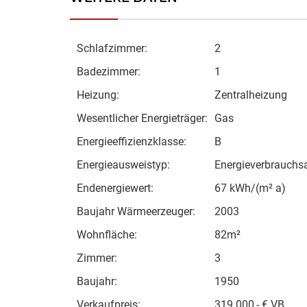
Schlafzimmer:
2
Badezimmer:
1
Heizung:
Zentralheizung
Wesentlicher Energieträger:
Gas
Energieeffizienzklasse:
B
Energieausweistyp:
Energieverbrauchs
Endenergiewert:
67 kWh/(m² a)
Baujahr Wärmeerzeuger:
2003
Wohnfläche:
82m²
Zimmer:
3
Baujahr:
1950
Verkaufpreis:
319.000,- € VB