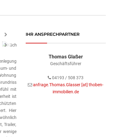
IHR ANSPRECHPARTNER
Esszimmer
Next
Next
Thomas Glaßer
enlegung
Geschäftsführer
Raum- und
 Wohnung
04193 / 508 373
Grundriss
anfrage.Thomas.Glasser [at] thoben-
fühl mit
immobilien.de
rheit ist
chützten
ert. Hier
ewöhnlich
 Trailer,
ur wenige