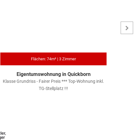
Flächen: 74m² | 3 Zimmer
Eigentumswohnung in Quickborn
Ei
Klasse Grundriss - Fairer Preis *** Top-Wohnung inkl.
PENDLE
TG-Stellplatz !!!
METE