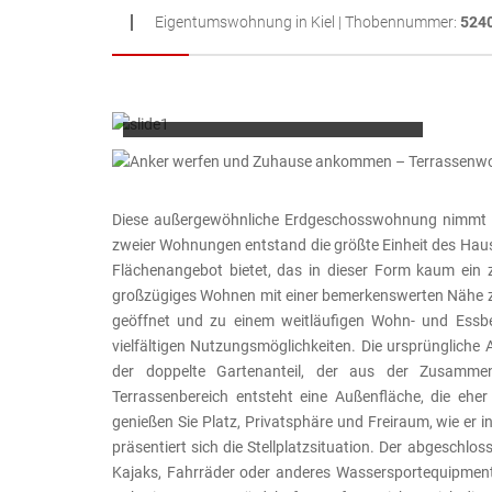
Eigentumswohnung in Kiel | Thobennummer:
524
Flächen: 82m²
Zimmer:
3
Baujahr:
1950
KEINE KÄUFERCOURTAGE
Diese außergewöhnliche Erdgeschosswohnung nimmt i
zweier Wohnungen entstand die größte Einheit des Haus
Flächenangebot bietet, das in dieser Form kaum ein 
großzügiges Wohnen mit einer bemerkenswerten Nähe z
geöffnet und zu einem weitläufigen Wohn- und Essber
vielfältigen Nutzungsmöglichkeiten. Die ursprüngliche 
der doppelte Gartenanteil, der aus der Zusamme
Terrassenbereich entsteht eine Außenfläche, die ehe
genießen Sie Platz, Privatsphäre und Freiraum, wie er
präsentiert sich die Stellplatzsituation. Der abgeschlos
Kajaks, Fahrräder oder anderes Wassersportequipment.