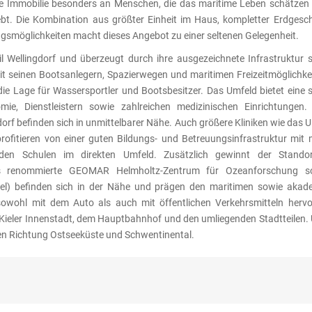
se Immobilie besonders an Menschen, die das maritime Leben schätzen
bt. Die Kombination aus größter Einheit im Haus, kompletter Erdgesc
smöglichkeiten macht dieses Angebot zu einer seltenen Gelegenheit.
eil Wellingdorf und überzeugt durch ihre ausgezeichnete Infrastruktur 
it seinen Bootsanlegern, Spazierwegen und maritimen Freizeitmöglichkei
 die Lage für Wassersportler und Bootsbesitzer. Das Umfeld bietet eine 
ie, Dienstleistern sowie zahlreichen medizinischen Einrichtungen.
dorf befinden sich in unmittelbarer Nähe. Auch größere Kliniken wie das
n profitieren von einer guten Bildungs- und Betreuungsinfrastruktur mit
nden Schulen im direkten Umfeld. Zusätzlich gewinnt der Stando
Das renommierte GEOMAR Helmholtz-Zentrum für Ozeanforschung s
l) befinden sich in der Nähe und prägen den maritimen sowie akad
 sowohl mit dem Auto als auch mit öffentlichen Verkehrsmitteln herv
r Kieler Innenstadt, dem Hauptbahnhof und den umliegenden Stadtteilen.
n Richtung Ostseeküste und Schwentinental.