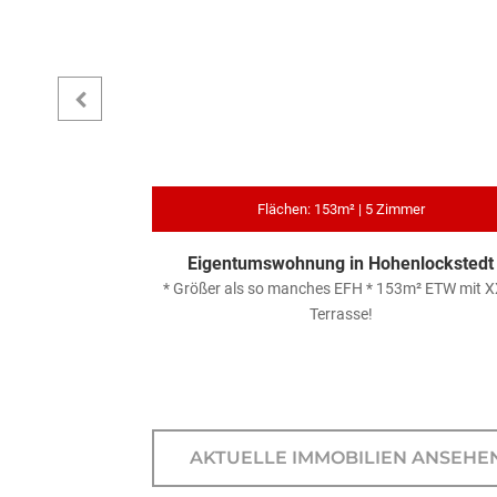
Flächen: 153m² | 5 Zimmer
enefeld
Eigentumswohnung in Hohenlockstedt
umswohnung mit
* Größer als so manches EFH * 153m² ETW mit X
ck – direkt an
Terrasse!
e !
AKTUELLE IMMOBILIEN ANSEHE