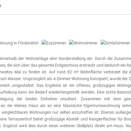
0
nnerhalb der Wohnanlage eine Sonderstellung ein. Durch die Zusamm
es, die sich über das gesamte Erdgeschoss erstreckt und dadurch ein 
zweites Mal zu finden ist. Auf rund 82 m² Wohnfläche verbindet die
um Wasser. Ursprünglich als 4-Zimmer-Wohnung konzipiert, wurde der 
eich umgestaltet. Das Ergebnis ist ein offenes, großzügiges Wohnge
Aufteilung kann bei Bedarf wiederhergestellt werden. Eine echte Besonde
nlegung der beiden Einheiten resultiert. Zusammen mit dem ges
r an ein kleines Haus als an eine klassische Eigentumswohnung erinn
 in vergleichbaren Wohnungen nur selten anzutreffen ist. Ebenso außerg
sene Terrassenhof bietet großzügige Abstell- und Rangierflächen für Boot,
 Ergänzt wird dies durch einen weiteren Stellplatz direkt am Haus. N