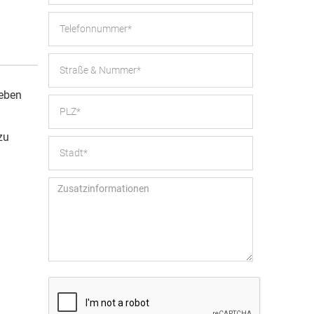
neben
zu