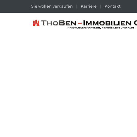
Sie wollen verkaufen
|
Karriere
|
Kontakt
VERKAUFT !!! 234 M² W/N-FLÄCHE 