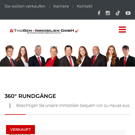
Sie wollen verkaufen
|
Karriere
|
Kontakt
360° RUNDGÄNGE
Besichtigen Sie unsere Immobilien bequem von zu Hause aus.
VERKAUFT