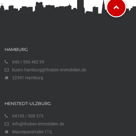
HAMBURG
040 / 500 482 99
buero.hamburg@thoben-immobilien.de
22391 Hamburg
HENSTEDT-ULZBURG
04193 / 508 373
info@thoben-immobilien.de
Maurepasstraße 113,