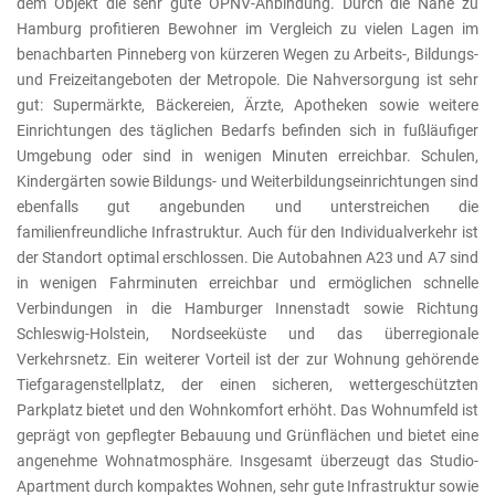
dem Objekt die sehr gute ÖPNV-Anbindung. Durch die Nähe zu
Hamburg profitieren Bewohner im Vergleich zu vielen Lagen im
benachbarten Pinneberg von kürzeren Wegen zu Arbeits-, Bildungs-
und Freizeitangeboten der Metropole. Die Nahversorgung ist sehr
gut: Supermärkte, Bäckereien, Ärzte, Apotheken sowie weitere
Einrichtungen des täglichen Bedarfs befinden sich in fußläufiger
Umgebung oder sind in wenigen Minuten erreichbar. Schulen,
Kindergärten sowie Bildungs- und Weiterbildungseinrichtungen sind
ebenfalls gut angebunden und unterstreichen die
familienfreundliche Infrastruktur. Auch für den Individualverkehr ist
der Standort optimal erschlossen. Die Autobahnen A23 und A7 sind
in wenigen Fahrminuten erreichbar und ermöglichen schnelle
Verbindungen in die Hamburger Innenstadt sowie Richtung
Schleswig-Holstein, Nordseeküste und das überregionale
Verkehrsnetz. Ein weiterer Vorteil ist der zur Wohnung gehörende
Tiefgaragenstellplatz, der einen sicheren, wettergeschützten
Parkplatz bietet und den Wohnkomfort erhöht. Das Wohnumfeld ist
geprägt von gepflegter Bebauung und Grünflächen und bietet eine
angenehme Wohnatmosphäre. Insgesamt überzeugt das Studio-
Apartment durch kompaktes Wohnen, sehr gute Infrastruktur sowie