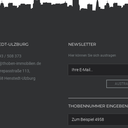
EDT-ULZBURG
NEWSLETTER
Hier können Sie sich austragen
3 / 508 373
@thoben-immobilien.de
epasstraße 113,
8 Henstedt-Ulzburg
THOBENNUMMER EINGEBEN