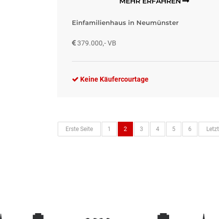
MEHR ERFAHREN
Einfamilienhaus in Neumünster
379.000,- VB
Keine Käufercourtage
Erste Seite
1
2
3
4
5
6
Letzt