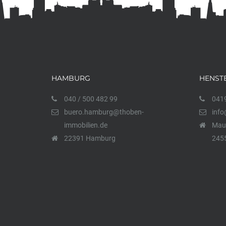
HAMBURG
HENST
040 / 500 482 99
0419
buero.hamburg@thoben-
info
immobilien.de
Maur
22391 Hamburg
2455