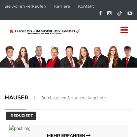
Sie wollen verkaufen
|
Karriere
|
Kontakt
HAUSER
Durchsuchen Sie unsere Angebote.
REDUZIERT
MEHR ERFAHREN